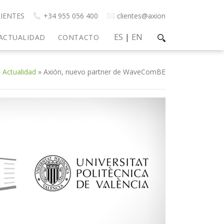
IENTES
+34 955 056 400
clientes@axion
ES
|
EN
ACTUALIDAD
CONTACTO
»
Actualidad
»
Axión, nuevo partner de WaveComBE