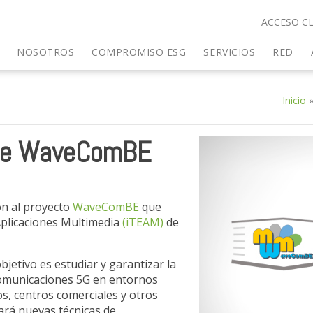
ACCESO CL
NOSOTROS
COMPROMISO ESG
SERVICIOS
RED
Inicio
r de WaveComBE
on al proyecto
WaveComBE
que
 Aplicaciones Multimedia
(iTEAM)
de
tivo es estudiar y garantizar la
comunicaciones 5G en entornos
os, centros comerciales y otros
gará nuevas técnicas de