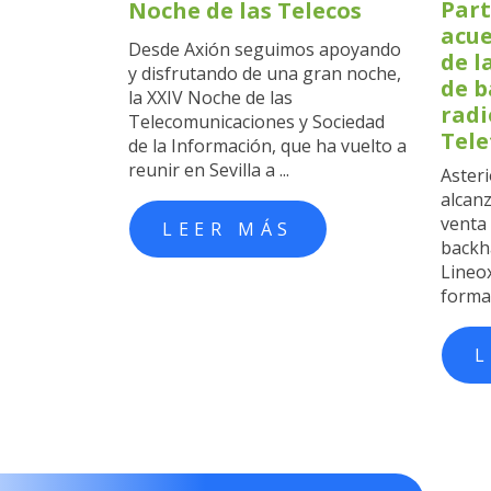
Part
Noche de las Telecos
acue
Desde Axión seguimos apoyando
de l
y disfrutando de una gran noche,
de b
la XXIV Noche de las
radi
Telecomunicaciones y Sociedad
Tele
de la Información, que ha vuelto a
reunir en Sevilla a ...
Asteri
alcan
venta 
LEER MÁS
backha
Lineox
forma 
L